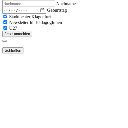
Nachname
Geburtstag
Stadttheater Klagenfurt
Newsletter für PädagogInnen
U27
Jetzt anmelden
Schließen
Lieber Webshop-Kunde!
Für die Aktivierung Ihres bestehenden
Kundenkontos
in unserem
NEUEN Webshop
ist es notwendig,
dass Sie Ihr Passwort
zurücksetzen
.