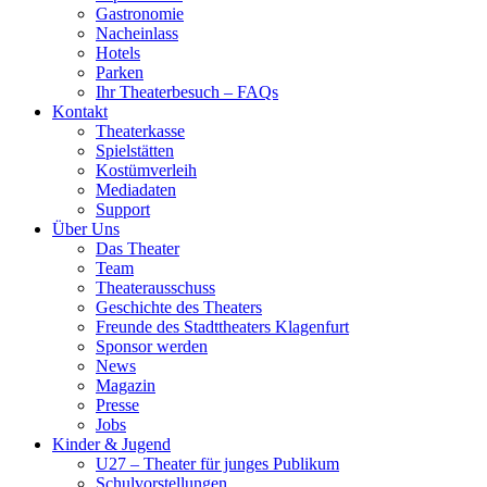
Gastronomie
Nacheinlass
Hotels
Parken
Ihr Theaterbesuch – FAQs
Kontakt
Theaterkasse
Spielstätten
Kostümverleih
Mediadaten
Support
Über Uns
Das Theater
Team
Theaterausschuss
Geschichte des Theaters
Freunde des Stadttheaters Klagenfurt
Sponsor werden
News
Magazin
Presse
Jobs
Kinder & Jugend
U27 – Theater für junges Publikum
Schulvorstellungen