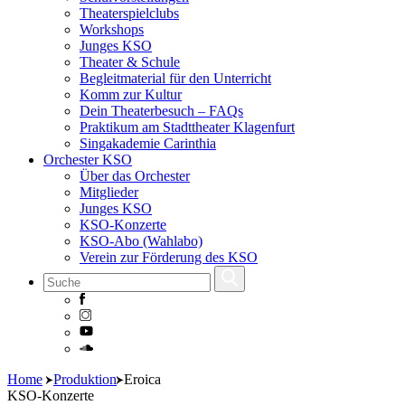
Theaterspielclubs
Workshops
Junges KSO
Theater & Schule
Begleitmaterial für den Unterricht
Komm zur Kultur
Dein Theaterbesuch – FAQs
Praktikum am Stadttheater Klagenfurt
Singakademie Carinthia
Orchester KSO
Über das Orchester
Mitglieder
Junges KSO
KSO-Konzerte
KSO-Abo (Wahlabo)
Verein zur Förderung des KSO
Skip
Home
Produktion
Eroica
to
KSO-Konzerte