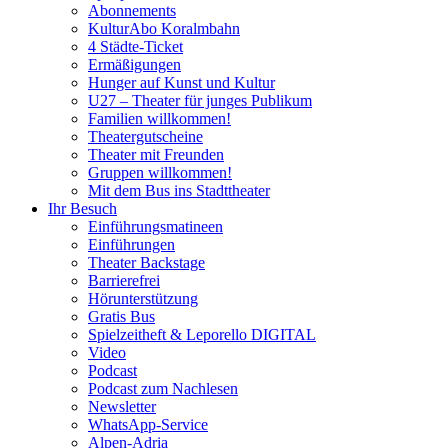
Abonnements
KulturAbo Koralmbahn
4 Städte-Ticket
Ermäßigungen
Hunger auf Kunst und Kultur
U27 – Theater für junges Publikum
Familien willkommen!
Theatergutscheine
Theater mit Freunden
Gruppen willkommen!
Mit dem Bus ins Stadttheater
Ihr Besuch
Einführungsmatineen
Einführungen
Theater Backstage
Barrierefrei
Hörunterstützung
Gratis Bus
Spielzeitheft & Leporello DIGITAL
Video
Podcast
Podcast zum Nachlesen
Newsletter
WhatsApp-Service
Alpen-Adria