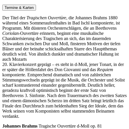
Termine & Karten
Der Titel der
Tragischen Ouvertüre
, die Johannes Brahms 1880
während eines Sommeraufenthaltes in Bad Ischl komponierte, ist
Programm.
Mit düsteren Orchesterschlägen, die an Beethovens
Coriolan
-Ouvertüre erinnern, beginnt eine musikalische
Charakterisierung des Tragischen an sich, das im dauernden
Schwanken zwischen Dur und Moll, finsteren Motiven der tiefen
Bläser und der beinahe schicksalhaften Starre des Hauptthemas
deutlich wird. Von ähnlich dunkler und dramatischer Haltung ist
auch Mozarts
20. Klavierkonzert geprägt – es steht in d-Moll, jener Tonart, in der
er später die Höllenfahrt des Don Giovanni und das
Requiem
komponierte. Entsprechend dramatisch und von zahlreichen
Stimmungswechseln geprägt ist die Musik, die Orchester und Solist
scharf kontrastierend einander gegenüberstellt. Deutlich heller,
geradezu kraftvoll optimistisch beginnt der erste Satz von
Beethovens 3. Sinfonie. Nach dem Trauermarsch des zweiten Satzes
und einem dämonischen Scherzo im dritten Satz bringt letztlich das
Finale den Durchbruch zum heldenhaften Sieg der Ideale, dem das
Werk seinen vom Komponisten selbst stammenden Beinamen
verdankt.
Johannes Brahms
Tragische Ouvertüre d-Moll op. 81