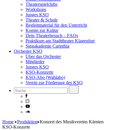
Theaterspielclubs
Workshops
Junges KSO
Theater & Schule
Begleitmaterial für den Unterricht
Komm zur Kultur
Dein Theaterbesuch – FAQs
Praktikum am Stadttheater Klagenfurt
Singakademie Carinthia
Orchester KSO
Über das Orchester
Mitglieder
Junges KSO
KSO-Konzerte
KSO-Abo (Wahlabo)
Verein zur Förderung des KSO
Skip
Home
Produktion
Konzert des Musikvereins Kärnten
to
KSO-Konzerte