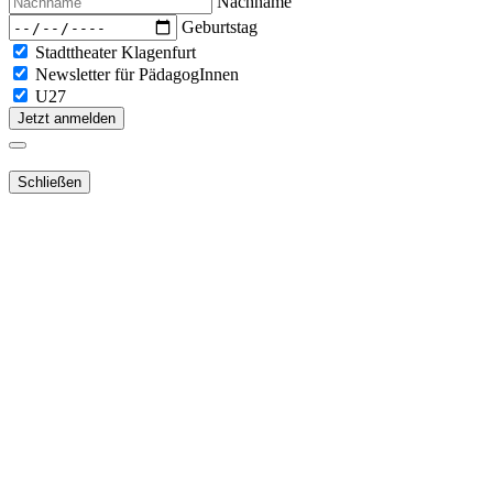
Nachname
Geburtstag
Stadttheater Klagenfurt
Newsletter für PädagogInnen
U27
Jetzt anmelden
Schließen
Lieber Webshop-Kunde!
Für die Aktivierung Ihres bestehenden
Kundenkontos
in unserem
NEUEN Webshop
ist es notwendig,
dass Sie Ihr Passwort
zurücksetzen
.