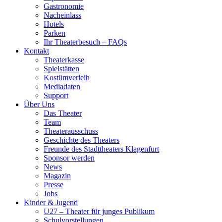
Gastronomie
Nacheinlass
Hotels
Parken
Ihr Theaterbesuch – FAQs
Kontakt
Theaterkasse
Spielstätten
Kostümverleih
Mediadaten
Support
Über Uns
Das Theater
Team
Theaterausschuss
Geschichte des Theaters
Freunde des Stadttheaters Klagenfurt
Sponsor werden
News
Magazin
Presse
Jobs
Kinder & Jugend
U27 – Theater für junges Publikum
Schulvorstellungen