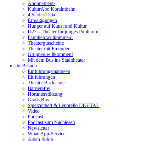
Abonnements
KulturAbo Koralmbahn
4 Städte-Ticket
Ermäßigungen
Hunger auf Kunst und Kultur
U27 – Theater für junges Publikum
Familien willkommen!
Theatergutscheine
Theater mit Freunden
Gruppen willkommen!
Mit dem Bus ins Stadttheater
Ihr Besuch
Einführungsmatineen
Einführungen
Theater Backstage
Barrierefrei
Hörunterstützung
Gratis Bus
Spielzeitheft & Leporello DIGITAL
Video
Podcast
Podcast zum Nachlesen
Newsletter
WhatsApp-Service
Alpen-Adria