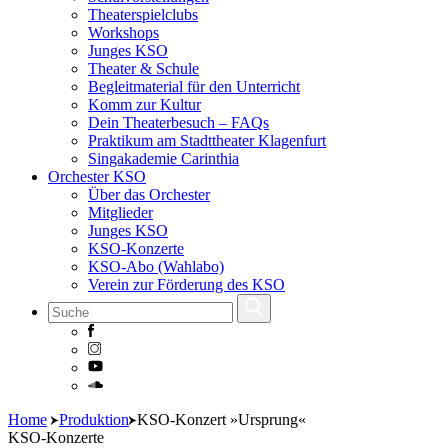
Theaterspielclubs
Workshops
Junges KSO
Theater & Schule
Begleitmaterial für den Unterricht
Komm zur Kultur
Dein Theaterbesuch – FAQs
Praktikum am Stadttheater Klagenfurt
Singakademie Carinthia
Orchester KSO
Über das Orchester
Mitglieder
Junges KSO
KSO-Konzerte
KSO-Abo (Wahlabo)
Verein zur Förderung des KSO
Skip
Home
Produktion
KSO-Konzert »Ursprung«
to
KSO-Konzerte