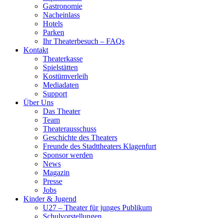
Gastronomie
Nacheinlass
Hotels
Parken
Ihr Theaterbesuch – FAQs
Kontakt
Theaterkasse
Spielstätten
Kostümverleih
Mediadaten
Support
Über Uns
Das Theater
Team
Theaterausschuss
Geschichte des Theaters
Freunde des Stadttheaters Klagenfurt
Sponsor werden
News
Magazin
Presse
Jobs
Kinder & Jugend
U27 – Theater für junges Publikum
Schulvorstellungen