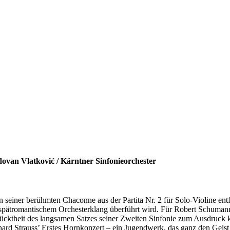
 Vlatković / Kärntner Sinfonieorchester
seiner berühmten Chaconne aus der Partita Nr. 2 für Solo-Violine entf
pätromantischem Orchesterklang überführt wird. Für Robert Schumann f
rücktheit des langsamen Satzes seiner Zweiten Sinfonie zum Ausdruck
chard Strauss’ Erstes Hornkonzert – ein Jugendwerk, das ganz den Ge