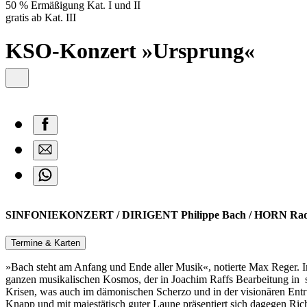
50 % Ermäßigung Kat. I und II
gratis ab Kat. III
KSO-Konzert »Ursprung«
SINFONIEKONZERT / DIRIGENT Philippe Bach / HORN Radovan
Termine & Karten
»Bach steht am Anfang und Ende aller Musik«, notierte Max Reger. In 
ganzen musikalischen Kosmos, der in Joachim Raffs Bearbeitung in s
Krisen, was auch im dämonischen Scherzo und in der visionären Ent
Knapp und mit majestätisch guter Laune präsentiert sich dagegen Ri