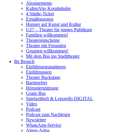
Abonnements
KulturAbo Koralmbahn
4 Städte-Ticket
Ermäßigungen
Hunger auf Kunst und Kultur
U27 – Theater für junges Publikum
Familien willkommen!
Theatergutscheine
Theater mit Freunden
Gruppen willkommen!
Mit dem Bus ins Stadttheater
Ihr Besuch
Einführungsmatineen
Einführungen
Theater Backstage
Barrierefrei
Hörunterstützung
Gratis Bus
Spielzeitheft & Leporello DIGITAL
Video
Podcast
Podcast zum Nachlesen
Newsletter
WhatsApp-Service
Alpen-Adria