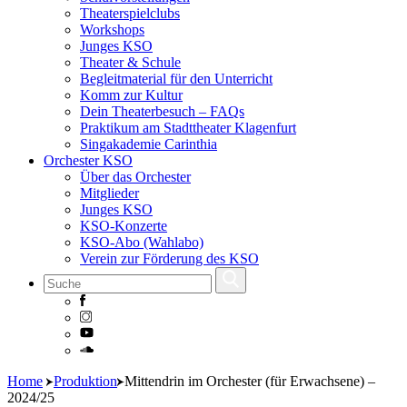
Theaterspielclubs
Workshops
Junges KSO
Theater & Schule
Begleitmaterial für den Unterricht
Komm zur Kultur
Dein Theaterbesuch – FAQs
Praktikum am Stadttheater Klagenfurt
Singakademie Carinthia
Orchester KSO
Über das Orchester
Mitglieder
Junges KSO
KSO-Konzerte
KSO-Abo (Wahlabo)
Verein zur Förderung des KSO
Skip
Home
Produktion
Mittendrin im Orchester (für Erwachsene) –
to
2024/25