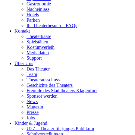
Gastronomie
Nacheinlass
Hotels
Parken
Ihr Theaterbesuch – FAQs
Kontakt
Theaterkasse
Spielstätten
Kostümverleih
Mediadaten
Support
Über Uns
Das Theater
Team
Theaterausschuss
Geschichte des Theaters
Freunde des Stadttheaters Klagenfurt
Sponsor werden
News
Magazin
Presse
Jobs
Kinder & Jugend
U27 – Theater für junges Publikum
Schulvorstellungen