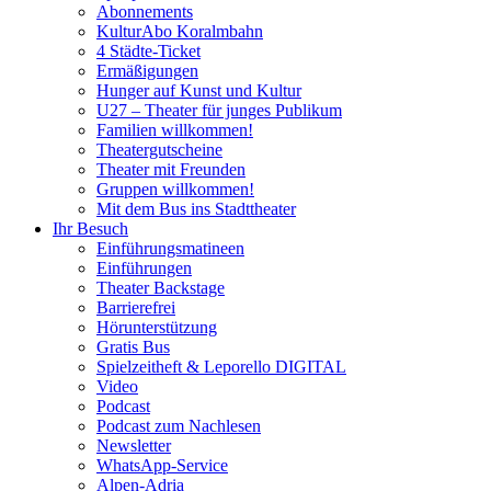
Abonnements
KulturAbo Koralmbahn
4 Städte-Ticket
Ermäßigungen
Hunger auf Kunst und Kultur
U27 – Theater für junges Publikum
Familien willkommen!
Theatergutscheine
Theater mit Freunden
Gruppen willkommen!
Mit dem Bus ins Stadttheater
Ihr Besuch
Einführungsmatineen
Einführungen
Theater Backstage
Barrierefrei
Hörunterstützung
Gratis Bus
Spielzeitheft & Leporello DIGITAL
Video
Podcast
Podcast zum Nachlesen
Newsletter
WhatsApp-Service
Alpen-Adria