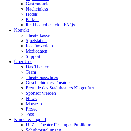
Gastronomie
Nacheinlass
Hotels
Parken
Ihr Theaterbesuch – FAQs
Kontakt
Theaterkasse
Spielstätten
Kostümverleih
Mediadaten
Support
Über Uns
Das Theater
Team
Theaterausschuss
Geschichte des Theaters
Freunde des Stadttheaters Klagenfurt
Sponsor werden
News
Magazin
Presse
Jobs
Kinder & Jugend
U27 – Theater für junges Publikum
Schulvorstellungen