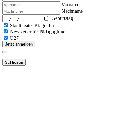
Vorname
Nachname
Geburtstag
Stadttheater Klagenfurt
Newsletter für PädagogInnen
U27
Jetzt anmelden
Schließen
Lieber Webshop-Kunde!
Für die Aktivierung Ihres bestehenden
Kundenkontos
in unserem
NEUEN Webshop
ist es notwendig,