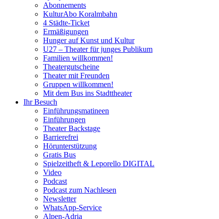
Abonnements
KulturAbo Koralmbahn
4 Städte-Ticket
Ermäßigungen
Hunger auf Kunst und Kultur
U27 – Theater für junges Publikum
Familien willkommen!
Theatergutscheine
Theater mit Freunden
Gruppen willkommen!
Mit dem Bus ins Stadttheater
Ihr Besuch
Einführungsmatineen
Einführungen
Theater Backstage
Barrierefrei
Hörunterstützung
Gratis Bus
Spielzeitheft & Leporello DIGITAL
Video
Podcast
Podcast zum Nachlesen
Newsletter
WhatsApp-Service
Alpen-Adria