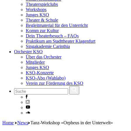
Theaterspielclubs
Workshops
Junges KSO
Theater & Schule
Begleitmaterial für den Unterricht
Komm zur Kultur
Dein Theaterbesuch – FAQs
Praktikum am Stadttheater Klagenfurt
Singakademie Carinthia
Orchester KSO
Über das Orchester
Mitglieder
Junges KSO
KSO-Konzerte
KSO-Abo (Wahlabo)
Verein zur Förderung des KSO
Skip
Home
News
Tanz-Workshop »Orpheus in der Unterwelt«
to