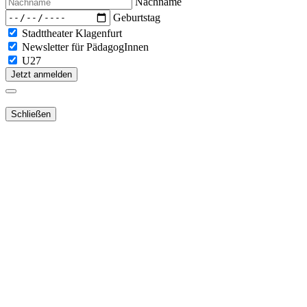
Nachname
Geburtstag
Stadttheater Klagenfurt
Newsletter für PädagogInnen
U27
Jetzt anmelden
Schließen
Lieber Webshop-Kunde!
Für die Aktivierung Ihres bestehenden
Kundenkontos
in unserem
NEUEN Webshop
ist es notwendig,
dass Sie Ihr Passwort
zurücksetzen
.