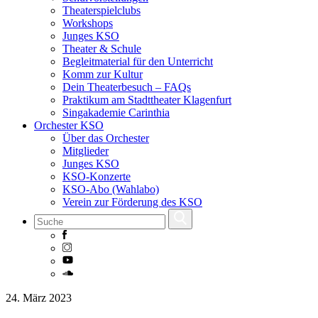
Theaterspielclubs
Workshops
Junges KSO
Theater & Schule
Begleitmaterial für den Unterricht
Komm zur Kultur
Dein Theaterbesuch – FAQs
Praktikum am Stadttheater Klagenfurt
Singakademie Carinthia
Orchester KSO
Über das Orchester
Mitglieder
Junges KSO
KSO-Konzerte
KSO-Abo (Wahlabo)
Verein zur Förderung des KSO
Skip
24. März 2023
to