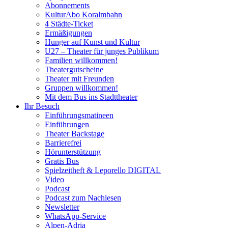
Abonnements
KulturAbo Koralmbahn
4 Städte-Ticket
Ermäßigungen
Hunger auf Kunst und Kultur
U27 – Theater für junges Publikum
Familien willkommen!
Theatergutscheine
Theater mit Freunden
Gruppen willkommen!
Mit dem Bus ins Stadttheater
Ihr Besuch
Einführungsmatineen
Einführungen
Theater Backstage
Barrierefrei
Hörunterstützung
Gratis Bus
Spielzeitheft & Leporello DIGITAL
Video
Podcast
Podcast zum Nachlesen
Newsletter
WhatsApp-Service
Alpen-Adria