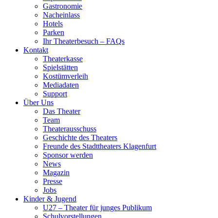
Gastronomie
Nacheinlass
Hotels
Parken
Ihr Theaterbesuch – FAQs
Kontakt
Theaterkasse
Spielstätten
Kostümverleih
Mediadaten
Support
Über Uns
Das Theater
Team
Theaterausschuss
Geschichte des Theaters
Freunde des Stadttheaters Klagenfurt
Sponsor werden
News
Magazin
Presse
Jobs
Kinder & Jugend
U27 – Theater für junges Publikum
Schulvorstellungen