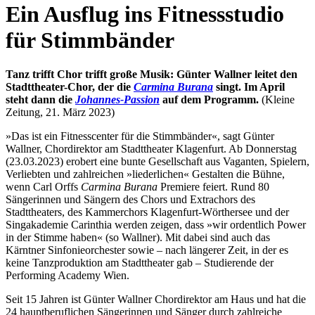
content
Ein Ausflug ins Fitnessstudio
für Stimmbänder
Tanz trifft Chor trifft große Musik: Günter Wallner leitet den
Stadttheater-Chor, der die
Carmina Burana
singt. Im April
steht dann die
Johannes-Passion
auf dem Programm.
(Kleine
Zeitung, 21. März 2023)
»Das ist ein Fitnesscenter für die Stimmbänder«, sagt Günter
Wallner, Chordirektor am Stadttheater Klagenfurt. Ab Donnerstag
(23.03.2023) erobert eine bunte Gesellschaft aus Vaganten, Spielern,
Verliebten und zahlreichen »liederlichen« Gestalten die Bühne,
wenn Carl Orffs
Carmina Burana
Premiere feiert. Rund 80
Sängerinnen und Sängern des Chors und Extrachors des
Stadttheaters, des Kammerchors Klagenfurt-Wörthersee und der
Singakademie Carinthia werden zeigen, dass »wir ordentlich Power
in der Stimme haben« (so Wallner). Mit dabei sind auch das
Kärntner Sinfonieorchester sowie – nach längerer Zeit, in der es
keine Tanzproduktion am Stadttheater gab – Studierende der
Performing Academy Wien.
Seit 15 Jahren ist Günter Wallner Chordirektor am Haus und hat die
24 hauptberuflichen Sängerinnen und Sänger durch zahlreiche