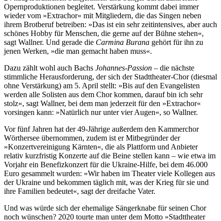
Opernproduktionen begleitet. Verstärkung kommt dabei immer
wieder vom »Extrachor« mit Mitgliedern, die das Singen neben
ihrem Brotberuf betreiben: »Das ist ein sehr zeitintensives, aber auch
schönes Hobby für Menschen, die gerne auf der Bühne stehen«,
sagt Wallner. Und gerade die
Carmina Burana
gehört für ihn zu
jenen Werken, »die man gemacht haben muss«.
Dazu zählt wohl auch Bachs
Johannes-Passion
– die nächste
stimmliche Herausforderung, der sich der Stadttheater-Chor (diesmal
ohne Verstärkung) am 5. April stellt: »Bis auf den Evangelisten
werden alle Solisten aus dem Chor kommen, darauf bin ich sehr
stolz«, sagt Wallner, bei dem man jederzeit für den »Extrachor«
vorsingen kann: »Natürlich nur unter vier Augen«, so Wallner.
Vor fünf Jahren hat der 49-Jährige außerdem den Kammerchor
Wörthersee übernommen, zudem ist er Mitbegründer der
»Konzertvereinigung Kärnten«, die als Plattform und Anbieter
relativ kurzfristig Konzerte auf die Beine stellen kann – wie etwa im
Vorjahr ein Benefizkonzert für die Ukraine-Hilfe, bei dem 46.000
Euro gesammelt wurden: »Wir haben im Theater viele Kollegen aus
der Ukraine und bekommen täglich mit, was der Krieg für sie und
ihre Familien bedeutet«, sagt der dreifache Vater.
Und was würde sich der ehemalige Sängerknabe für seinen Chor
noch wünschen? 2020 tourte man unter dem Motto »Stadttheater