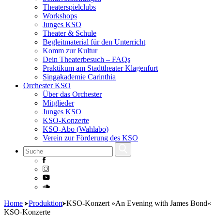
Theaterspielclubs
Workshops
Junges KSO
Theater & Schule
Begleitmaterial für den Unterricht
Komm zur Kultur
Dein Theaterbesuch – FAQs
Praktikum am Stadttheater Klagenfurt
Singakademie Carinthia
Orchester KSO
Über das Orchester
Mitglieder
Junges KSO
KSO-Konzerte
KSO-Abo (Wahlabo)
Verein zur Förderung des KSO
Skip
Home
Produktion
KSO-Konzert »An Evening with James Bond«
to
KSO-Konzerte