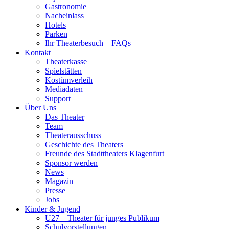
Gastronomie
Nacheinlass
Hotels
Parken
Ihr Theaterbesuch – FAQs
Kontakt
Theaterkasse
Spielstätten
Kostümverleih
Mediadaten
Support
Über Uns
Das Theater
Team
Theaterausschuss
Geschichte des Theaters
Freunde des Stadttheaters Klagenfurt
Sponsor werden
News
Magazin
Presse
Jobs
Kinder & Jugend
U27 – Theater für junges Publikum
Schulvorstellungen