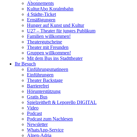
Abonnements
KulturAbo Koralmbahn
4 Städte-Ticket
Ermäßigungen
Hunger auf Kunst und Kultur
U27 – Theater für junges Publikum
Familien willkommen!
Theatergutscheine
Theater mit Freunden
Gruppen willkommen!
Mit dem Bus ins Stadttheater
Ihr Besuch
Einführungsmatineen
Einführungen
Theater Backstage
Barrierefrei
Hörunterstützung
Gratis Bus
Spielzeitheft & Leporello DIGITAL
Video
Podcast
Podcast zum Nachlesen
Newsletter
WhatsApp-Service
Alpen-Adria