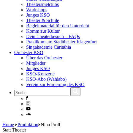
Theaterspielclubs
Workshops
Junges KSO
Theater & Schule
Begleitmaterial für den Unterricht
Komm zur Kultur
Dein Theaterbesuch – FAQs
Praktikum am Stadttheater Klagenfurt
Singakademie Carinthia
Orchester KSO
Über das Orchester
Mitglieder
Junges KSO
KSO-Konzerte
KSO-Abo (Wahlabo)
Verein zur Förderung des KSO
Skip
Home
Produktion
Nina Proll
to
Statt Theater