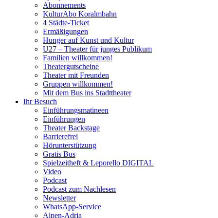
Abonnements
KulturAbo Koralmbahn
4 Städte-Ticket
Ermäßigungen
Hunger auf Kunst und Kultur
U27 – Theater für junges Publikum
Familien willkommen!
Theatergutscheine
Theater mit Freunden
Gruppen willkommen!
Mit dem Bus ins Stadttheater
Ihr Besuch
Einführungsmatineen
Einführungen
Theater Backstage
Barrierefrei
Hörunterstützung
Gratis Bus
Spielzeitheft & Leporello DIGITAL
Video
Podcast
Podcast zum Nachlesen
Newsletter
WhatsApp-Service
Alpen-Adria