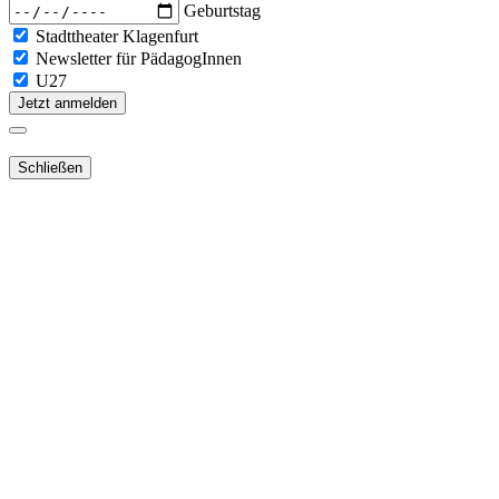
Geburtstag
Stadttheater Klagenfurt
Newsletter für PädagogInnen
U27
Jetzt anmelden
Schließen
Lieber Webshop-Kunde!
Für die Aktivierung Ihres bestehenden
Kundenkontos
in unserem
NEUEN Webshop
ist es notwendig,
dass Sie Ihr Passwort
zurücksetzen
.
Sie erhalten dann ein E-Mail mit dem Link zur