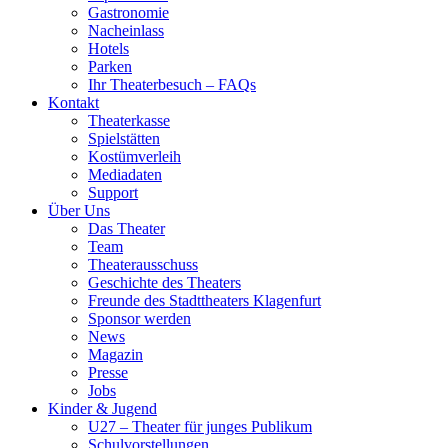
Gastronomie
Nacheinlass
Hotels
Parken
Ihr Theaterbesuch – FAQs
Kontakt
Theaterkasse
Spielstätten
Kostümverleih
Mediadaten
Support
Über Uns
Das Theater
Team
Theaterausschuss
Geschichte des Theaters
Freunde des Stadttheaters Klagenfurt
Sponsor werden
News
Magazin
Presse
Jobs
Kinder & Jugend
U27 – Theater für junges Publikum
Schulvorstellungen