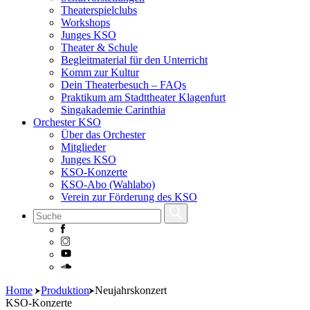
Theaterspielclubs
Workshops
Junges KSO
Theater & Schule
Begleitmaterial für den Unterricht
Komm zur Kultur
Dein Theaterbesuch – FAQs
Praktikum am Stadttheater Klagenfurt
Singakademie Carinthia
Orchester KSO
Über das Orchester
Mitglieder
Junges KSO
KSO-Konzerte
KSO-Abo (Wahlabo)
Verein zur Förderung des KSO
Skip
Home
Produktion
Neujahrskonzert
to
KSO-Konzerte