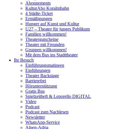
Abonnements
KulturAbo Koralmbahn
4 Städte-Ticket
Ermäßigungen
Hunger auf Kunst und Kultur
U27 – Theater für junges Publikum
Familien willkommen!
Theatergutscheine
Theater mit Freunden
Gruppen willkommen!
Mit dem Bus ins Stadttheater
Ihr Besuch
Einführungsmatineen
Einführungen
Theater Backstage
Barrierefrei
Hörunterstützung
Gratis Bus
Spielzeitheft & Leporello DIGITAL
Video
Podcast
Podcast zum Nachlesen
Newsletter
WhatsApp-Service
Alpen-Adria