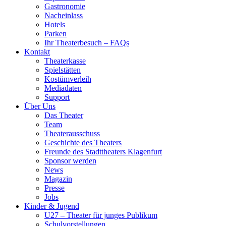
Gastronomie
Nacheinlass
Hotels
Parken
Ihr Theaterbesuch – FAQs
Kontakt
Theaterkasse
Spielstätten
Kostümverleih
Mediadaten
Support
Über Uns
Das Theater
Team
Theaterausschuss
Geschichte des Theaters
Freunde des Stadttheaters Klagenfurt
Sponsor werden
News
Magazin
Presse
Jobs
Kinder & Jugend
U27 – Theater für junges Publikum
Schulvorstellungen