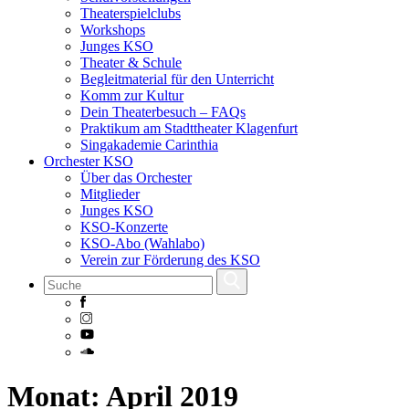
Theaterspielclubs
Workshops
Junges KSO
Theater & Schule
Begleitmaterial für den Unterricht
Komm zur Kultur
Dein Theaterbesuch – FAQs
Praktikum am Stadttheater Klagenfurt
Singakademie Carinthia
Orchester KSO
Über das Orchester
Mitglieder
Junges KSO
KSO-Konzerte
KSO-Abo (Wahlabo)
Verein zur Förderung des KSO
Skip
Monat:
April 2019
to