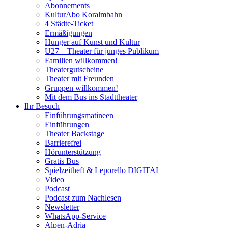
Abonnements
KulturAbo Koralmbahn
4 Städte-Ticket
Ermäßigungen
Hunger auf Kunst und Kultur
U27 – Theater für junges Publikum
Familien willkommen!
Theatergutscheine
Theater mit Freunden
Gruppen willkommen!
Mit dem Bus ins Stadttheater
Ihr Besuch
Einführungsmatineen
Einführungen
Theater Backstage
Barrierefrei
Hörunterstützung
Gratis Bus
Spielzeitheft & Leporello DIGITAL
Video
Podcast
Podcast zum Nachlesen
Newsletter
WhatsApp-Service
Alpen-Adria