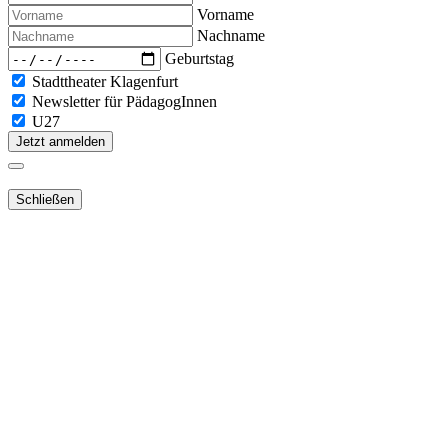
Vorname
Nachname
Geburtstag
Stadttheater Klagenfurt
Newsletter für PädagogInnen
U27
Jetzt anmelden
Schließen
Lieber Webshop-Kunde!
Für die Aktivierung Ihres bestehenden
Kundenkontos
in unserem
NEUEN Webshop
ist es notwendig,