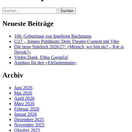
content
Suchen
nach:
Neueste Beiträge
100. Geburtstag von Ingeborg Bachmann
U27 – Junges Publikum: Dein Theater-Content mit Vibe
Die neue Spielzeit 2026/27: »Mensch, wo bist du? – Kje si,
človek?«
Vielen Dank, Elīna Garanča!
Applaus für den »Elefantenpups«
Archiv
Juni 2026
Mai 2026
April 2026
März 2026
Februar 2026
Januar 2026
Dezember 2025
November 2025
Oktober 2025