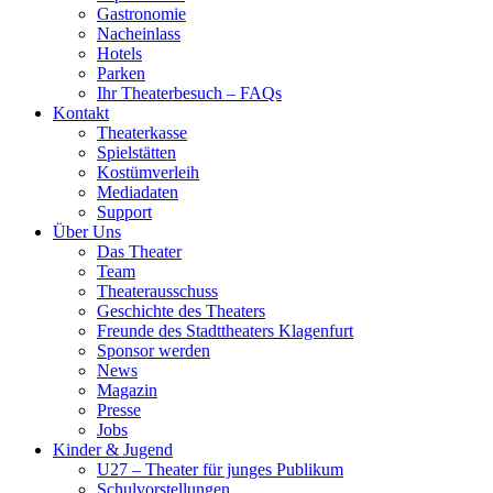
Gastronomie
Nacheinlass
Hotels
Parken
Ihr Theaterbesuch – FAQs
Kontakt
Theaterkasse
Spielstätten
Kostümverleih
Mediadaten
Support
Über Uns
Das Theater
Team
Theaterausschuss
Geschichte des Theaters
Freunde des Stadttheaters Klagenfurt
Sponsor werden
News
Magazin
Presse
Jobs
Kinder & Jugend
U27 – Theater für junges Publikum
Schulvorstellungen