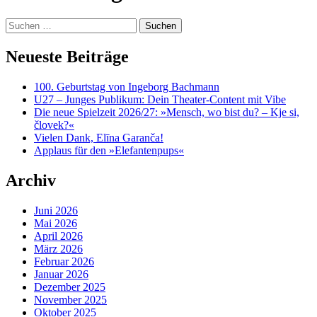
content
Suchen
nach:
Neueste Beiträge
100. Geburtstag von Ingeborg Bachmann
U27 – Junges Publikum: Dein Theater-Content mit Vibe
Die neue Spielzeit 2026/27: »Mensch, wo bist du? – Kje si,
človek?«
Vielen Dank, Elīna Garanča!
Applaus für den »Elefantenpups«
Archiv
Juni 2026
Mai 2026
April 2026
März 2026
Februar 2026
Januar 2026
Dezember 2025
November 2025
Oktober 2025