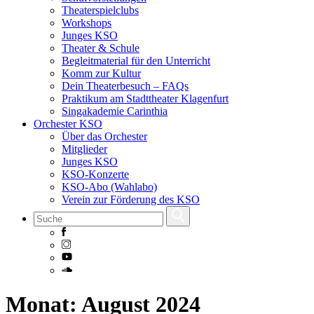
Theaterspielclubs
Workshops
Junges KSO
Theater & Schule
Begleitmaterial für den Unterricht
Komm zur Kultur
Dein Theaterbesuch – FAQs
Praktikum am Stadttheater Klagenfurt
Singakademie Carinthia
Orchester KSO
Über das Orchester
Mitglieder
Junges KSO
KSO-Konzerte
KSO-Abo (Wahlabo)
Verein zur Förderung des KSO
Skip
Monat:
August 2024
to