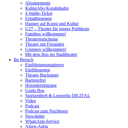
Abonnements
KulturAbo Koralmbahn
4 Städte-Ticket
Ermäßigungen
Hunger auf Kunst und Kultur
U27 – Theater für junges Publikum
Familien willkommen!
Theatergutscheine
Theater mit Freunden
Gruppen willkommen!
Mit dem Bus ins Stadttheater
Ihr Besuch
Einführungsmatineen
Einführungen
Theater Backstage
Barrierefrei
Hörunterstützung
Gratis Bus
Spielzeitheft & Leporello DIGITAL
Video
Podcast
Podcast zum Nachlesen
Newsletter
WhatsApp-Service
Alpen-Adria