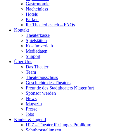
Gastronomie
Nacheinlass
Hotels
Parken
Ihr Theaterbesuch – FAQs
Kontakt
Theaterkasse
Spielstätten
Kostümverleih
Mediadaten
Support
Über Uns
Das Theater
Team
Theaterausschuss
Geschichte des Theaters
Freunde des Stadttheaters Klagenfurt
Sponsor werden
News
Magazin
Presse
Jobs
Kinder & Jugend
U27 – Theater für junges Publikum
Schulvorstellungen