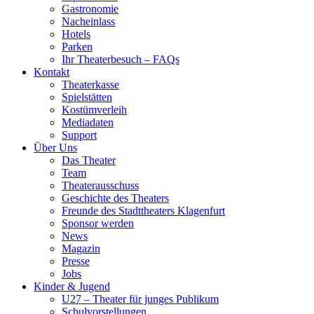
Gastronomie
Nacheinlass
Hotels
Parken
Ihr Theaterbesuch – FAQs
Kontakt
Theaterkasse
Spielstätten
Kostümverleih
Mediadaten
Support
Über Uns
Das Theater
Team
Theaterausschuss
Geschichte des Theaters
Freunde des Stadttheaters Klagenfurt
Sponsor werden
News
Magazin
Presse
Jobs
Kinder & Jugend
U27 – Theater für junges Publikum
Schulvorstellungen