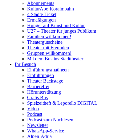
Abonnements
KulturAbo Koralmbahn
4 Städte-Ticket
Ermäßigungen
Hunger auf Kunst und Kultur
U27 – Theater für junges Publikum
Familien willkommen!
Theatergutscheine
Theater mit Freunden
Gruppen willkommen!
Mit dem Bus ins Stadttheater
Ihr Besuch
Einführungsmatineen
Einführungen
Theater Backstage
Barrierefrei
Hörunterstützung
Gratis Bus
Spielzeitheft & Leporello DIGITAL
Video
Podcast
Podcast zum Nachlesen
Newsletter
WhatsApp-Service
Alpen-Adria