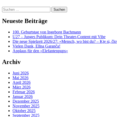
content
Suchen
nach:
Neueste Beiträge
100. Geburtstag von Ingeborg Bachmann
U27 – Junges Publikum: Dein Theater-Content mit Vibe
Die neue Spielzeit 2026/27: »Mensch, wo bist du? – Kje si, čl
Vielen Dank, Elīna Garanča!
Applaus für den »Elefantenpups«
Archiv
Juni 2026
Mai 2026
April 2026
März 2026
Februar 2026
Januar 2026
Dezember 2025
November 2025
Oktober 2025
September 2025