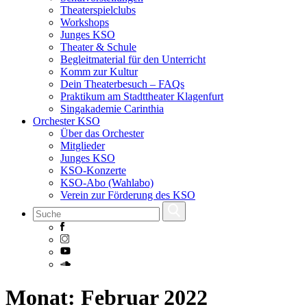
Theaterspielclubs
Workshops
Junges KSO
Theater & Schule
Begleitmaterial für den Unterricht
Komm zur Kultur
Dein Theaterbesuch – FAQs
Praktikum am Stadttheater Klagenfurt
Singakademie Carinthia
Orchester KSO
Über das Orchester
Mitglieder
Junges KSO
KSO-Konzerte
KSO-Abo (Wahlabo)
Verein zur Förderung des KSO
Skip
Monat:
Februar 2022
to