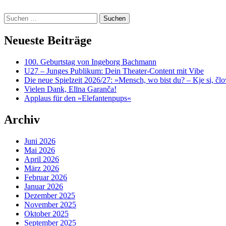
content
Suchen
nach:
Neueste Beiträge
100. Geburtstag von Ingeborg Bachmann
U27 – Junges Publikum: Dein Theater-Content mit Vibe
Die neue Spielzeit 2026/27: »Mensch, wo bist du? – Kje si, čl
Vielen Dank, Elīna Garanča!
Applaus für den »Elefantenpups«
Archiv
Juni 2026
Mai 2026
April 2026
März 2026
Februar 2026
Januar 2026
Dezember 2025
November 2025
Oktober 2025
September 2025