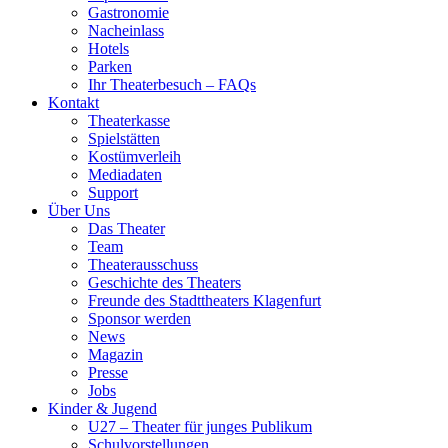
Gastronomie
Nacheinlass
Hotels
Parken
Ihr Theaterbesuch – FAQs
Kontakt
Theaterkasse
Spielstätten
Kostümverleih
Mediadaten
Support
Über Uns
Das Theater
Team
Theaterausschuss
Geschichte des Theaters
Freunde des Stadttheaters Klagenfurt
Sponsor werden
News
Magazin
Presse
Jobs
Kinder & Jugend
U27 – Theater für junges Publikum
Schulvorstellungen