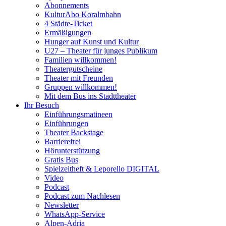
Abonnements
KulturAbo Koralmbahn
4 Städte-Ticket
Ermäßigungen
Hunger auf Kunst und Kultur
U27 – Theater für junges Publikum
Familien willkommen!
Theatergutscheine
Theater mit Freunden
Gruppen willkommen!
Mit dem Bus ins Stadttheater
Ihr Besuch
Einführungsmatineen
Einführungen
Theater Backstage
Barrierefrei
Hörunterstützung
Gratis Bus
Spielzeitheft & Leporello DIGITAL
Video
Podcast
Podcast zum Nachlesen
Newsletter
WhatsApp-Service
Alpen-Adria