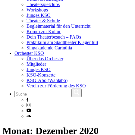
Theaterspielclubs
Workshops
Junges KSO
Theater & Schule
Begleitmaterial für den Unterricht
Komm zur Kultur
Dein Theaterbesuch – FAQs
Praktikum am Stadttheater Klagenfurt
Singakademie Carinthia
Orchester KSO
Über das Orchester
Mitglieder
Junges KSO
KSO-Konzerte
KSO-Abo (Wahlabo)
Verein zur Förderung des KSO
Skip
Monat:
Dezember 2020
to