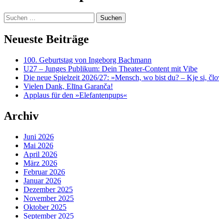
content
Suchen
nach:
Neueste Beiträge
100. Geburtstag von Ingeborg Bachmann
U27 – Junges Publikum: Dein Theater-Content mit Vibe
Die neue Spielzeit 2026/27: »Mensch, wo bist du? – Kje si, čl
Vielen Dank, Elīna Garanča!
Applaus für den »Elefantenpups«
Archiv
Juni 2026
Mai 2026
April 2026
März 2026
Februar 2026
Januar 2026
Dezember 2025
November 2025
Oktober 2025
September 2025