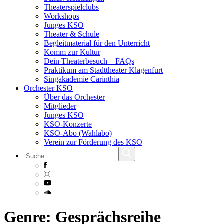
Theaterspielclubs
Workshops
Junges KSO
Theater & Schule
Begleitmaterial für den Unterricht
Komm zur Kultur
Dein Theaterbesuch – FAQs
Praktikum am Stadttheater Klagenfurt
Singakademie Carinthia
Orchester KSO
Über das Orchester
Mitglieder
Junges KSO
KSO-Konzerte
KSO-Abo (Wahlabo)
Verein zur Förderung des KSO
Skip
Genre:
Gesprächsreihe
to