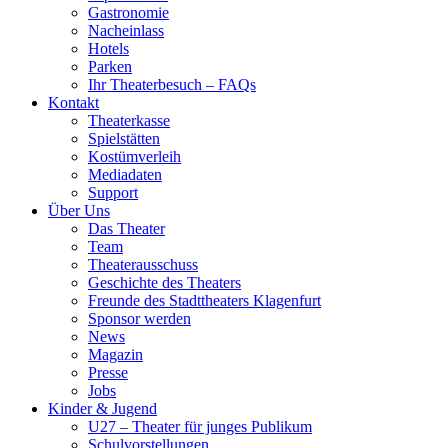
Gastronomie
Nacheinlass
Hotels
Parken
Ihr Theaterbesuch – FAQs
Kontakt
Theaterkasse
Spielstätten
Kostümverleih
Mediadaten
Support
Über Uns
Das Theater
Team
Theaterausschuss
Geschichte des Theaters
Freunde des Stadttheaters Klagenfurt
Sponsor werden
News
Magazin
Presse
Jobs
Kinder & Jugend
U27 – Theater für junges Publikum
Schulvorstellungen