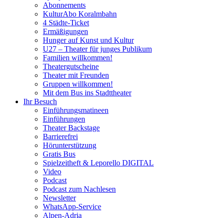
Abonnements
KulturAbo Koralmbahn
4 Städte-Ticket
Ermäßigungen
Hunger auf Kunst und Kultur
U27 – Theater für junges Publikum
Familien willkommen!
Theatergutscheine
Theater mit Freunden
Gruppen willkommen!
Mit dem Bus ins Stadttheater
Ihr Besuch
Einführungsmatineen
Einführungen
Theater Backstage
Barrierefrei
Hörunterstützung
Gratis Bus
Spielzeitheft & Leporello DIGITAL
Video
Podcast
Podcast zum Nachlesen
Newsletter
WhatsApp-Service
Alpen-Adria