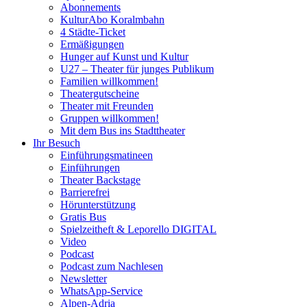
Abonnements
KulturAbo Koralmbahn
4 Städte-Ticket
Ermäßigungen
Hunger auf Kunst und Kultur
U27 – Theater für junges Publikum
Familien willkommen!
Theatergutscheine
Theater mit Freunden
Gruppen willkommen!
Mit dem Bus ins Stadttheater
Ihr Besuch
Einführungsmatineen
Einführungen
Theater Backstage
Barrierefrei
Hörunterstützung
Gratis Bus
Spielzeitheft & Leporello DIGITAL
Video
Podcast
Podcast zum Nachlesen
Newsletter
WhatsApp-Service
Alpen-Adria