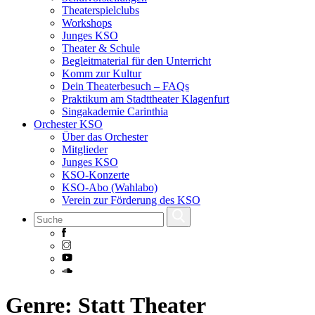
Theaterspielclubs
Workshops
Junges KSO
Theater & Schule
Begleitmaterial für den Unterricht
Komm zur Kultur
Dein Theaterbesuch – FAQs
Praktikum am Stadttheater Klagenfurt
Singakademie Carinthia
Orchester KSO
Über das Orchester
Mitglieder
Junges KSO
KSO-Konzerte
KSO-Abo (Wahlabo)
Verein zur Förderung des KSO
Skip
Genre:
Statt Theater
to