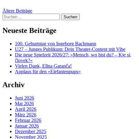
content
Beitragsnavigation
Ältere Beiträge
Suchen
nach:
Neueste Beiträge
100. Geburtstag von Ingeborg Bachmann
U27 – Junges Publikum: Dein Theater-Content mit Vibe
Die neue Spielzeit 2026/27: »Mensch, wo bist du? – Kje si,
človek?«
Vielen Dank, Elīna Garanča!
Applaus für den »Elefantenpups«
Archiv
Juni 2026
Mai 2026
April 2026
März 2026
Februar 2026
Januar 2026
Dezember 2025
November 2025