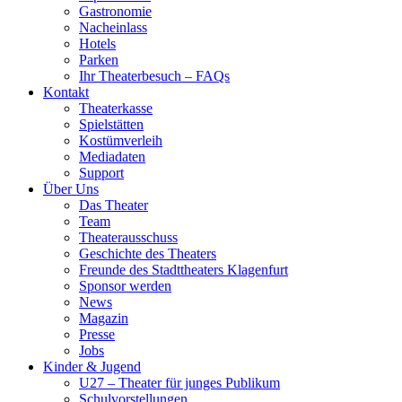
Gastronomie
Nacheinlass
Hotels
Parken
Ihr Theaterbesuch – FAQs
Kontakt
Theaterkasse
Spielstätten
Kostümverleih
Mediadaten
Support
Über Uns
Das Theater
Team
Theaterausschuss
Geschichte des Theaters
Freunde des Stadttheaters Klagenfurt
Sponsor werden
News
Magazin
Presse
Jobs
Kinder & Jugend
U27 – Theater für junges Publikum
Schulvorstellungen