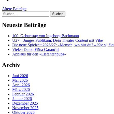
content
Beitragsnavigation
Ältere Beiträge
Suchen
nach:
Neueste Beiträge
100. Geburtstag von Ingeborg Bachmann
U27 – Junges Publikum: Dein Theater-Content mit Vibe
Die neue Spielzeit 2026/27: »Mensch, wo bist du? – Kje si, čl
Vielen Dank, Elīna Garanča!
Applaus für den »Elefantenpups«
Archiv
Juni 2026
Mai 2026
April 2026
März 2026
Februar 2026
Januar 2026
Dezember 2025
November 2025
Oktober 2025