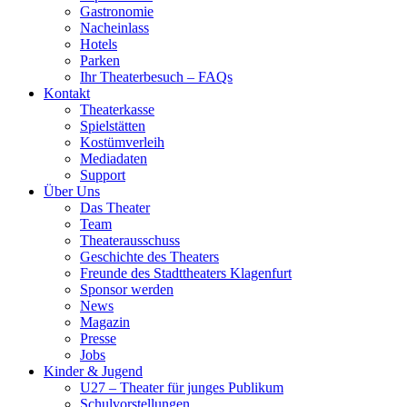
Gastronomie
Nacheinlass
Hotels
Parken
Ihr Theaterbesuch – FAQs
Kontakt
Theaterkasse
Spielstätten
Kostümverleih
Mediadaten
Support
Über Uns
Das Theater
Team
Theaterausschuss
Geschichte des Theaters
Freunde des Stadttheaters Klagenfurt
Sponsor werden
News
Magazin
Presse
Jobs
Kinder & Jugend
U27 – Theater für junges Publikum
Schulvorstellungen