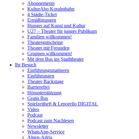
Abonnements
KulturAbo Koralmbahn
4 Städte-Ticket
Ermäßigungen
Hunger auf Kunst und Kultur
U27 – Theater für junges Publikum
Familien willkommen!
Theatergutscheine
Theater mit Freunden
Gruppen willkommen!
Mit dem Bus ins Stadttheater
Ihr Besuch
Einführungsmatineen
Einführungen
Theater Backstage
Barrierefrei
Hörunterstützung
Gratis Bus
Spielzeitheft & Leporello DIGITAL
Video
Podcast
Podcast zum Nachlesen
Newsletter
WhatsApp-Service
Alpen-Adria