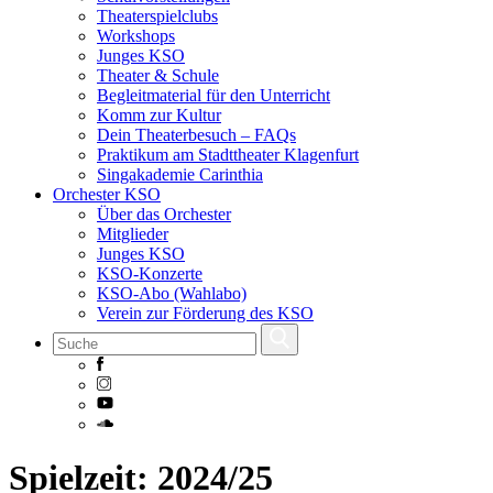
Theaterspielclubs
Workshops
Junges KSO
Theater & Schule
Begleitmaterial für den Unterricht
Komm zur Kultur
Dein Theaterbesuch – FAQs
Praktikum am Stadttheater Klagenfurt
Singakademie Carinthia
Orchester KSO
Über das Orchester
Mitglieder
Junges KSO
KSO-Konzerte
KSO-Abo (Wahlabo)
Verein zur Förderung des KSO
Skip
Spielzeit:
2024/25
to