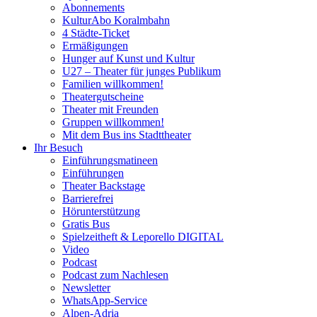
Abonnements
KulturAbo Koralmbahn
4 Städte-Ticket
Ermäßigungen
Hunger auf Kunst und Kultur
U27 – Theater für junges Publikum
Familien willkommen!
Theatergutscheine
Theater mit Freunden
Gruppen willkommen!
Mit dem Bus ins Stadttheater
Ihr Besuch
Einführungsmatineen
Einführungen
Theater Backstage
Barrierefrei
Hörunterstützung
Gratis Bus
Spielzeitheft & Leporello DIGITAL
Video
Podcast
Podcast zum Nachlesen
Newsletter
WhatsApp-Service
Alpen-Adria