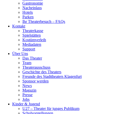
Gastronomie
Nacheinlass
Hotels
Parken
Ihr Theaterbesuch – FAQs
Kontakt
Theaterkasse
Spielstätten
Kostümverleih
Mediadaten
Support
Über Uns
Das Theater
Team
Theaterausschuss
Geschichte des Theaters
Freunde des Stadttheaters Klagenfurt
Sponsor werden
News
Magazin
Presse
Jobs
Kinder & Jugend
U27 – Theater für junges Publikum
Schulvorstellungen