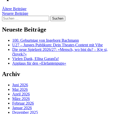
content
Beitragsnavigation
Ältere Beiträge
Neuere Beiträge
Suchen
nach:
Neueste Beiträge
100. Geburtstag von Ingeborg Bachmann
U27 – Junges Publikum: Dein Theater-Content mit Vibe
Die neue Spielzeit 2026/27: »Mensch, wo bist du? – Kje si,
človek?«
Vielen Dank, Elīna Garanča!
Applaus für den »Elefantenpups«
Archiv
Juni 2026
Mai 2026
April 2026
März 2026
Februar 2026
Januar 2026
Dezember 2025