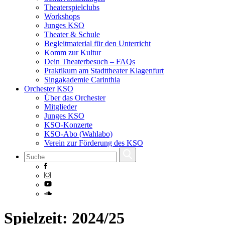
Theaterspielclubs
Workshops
Junges KSO
Theater & Schule
Begleitmaterial für den Unterricht
Komm zur Kultur
Dein Theaterbesuch – FAQs
Praktikum am Stadttheater Klagenfurt
Singakademie Carinthia
Orchester KSO
Über das Orchester
Mitglieder
Junges KSO
KSO-Konzerte
KSO-Abo (Wahlabo)
Verein zur Förderung des KSO
Skip
Spielzeit:
2024/25
to